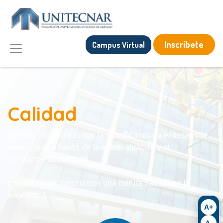
Inscríbete
Campus Virtual
Calidad
Nuestro compromiso con la calidad impulsa el desarrollo
institucional a través de la autoevaluación y el
mejoramiento continuo.
Explora cómo construimos una cultura basada en la
excelencia.
A+
A-