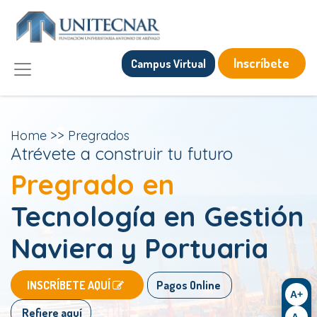
Inscríbete
Campus Virtual
Home
>
>
Pregrados
Atrévete a construir tu futuro
Pregrado en
Tecnología en Gestión
Naviera y Portuaria
​
​INSCRÍBETE AQUÍ
Pagos Online
A+
Refiere aquí
A-