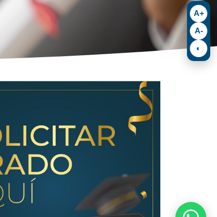
A+
A-
◐