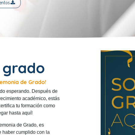
entos
u grado
eremonia de Grado!
ado esperando. Después de
recimiento académico, estás
 certifica tu formación como
legar hasta aquí!
remonia de Grado, es
e haber cumplido con la