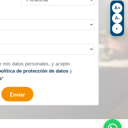
A+
A-
◐
 de mis datos personales, y acepto
política de protección de datos
y
s
*
Enviar