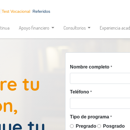
Test Vocacional
Referidos
tinua
Apoyo financiero
Consultorios
Experiencia aca
Nombre completo
*
re tu
Teléfono
*
ón,
Tipo de programa
*
ye tu
Pregrado
Posgrado