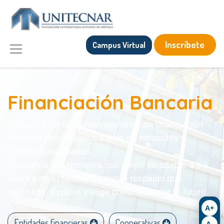
Inscríbete
Campus Virtual
Financiación Bancaria
Descubre las diferentes opciones de financiación
bancaria disponibles a través de entidades y
cooperativas aliadas.
Encuentra la alternativa que mejor se adapte a ti y
avanza en tu formación con el respaldo que
necesitas. Explora y elige cómo financiar tu futuro.
A+
Entidades financieras
Cooperativas
A-