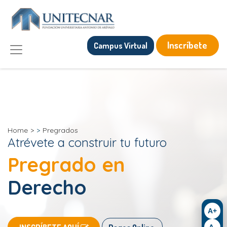
Inscríbete
Campus Virtual
Home
>
>
Pregrados
Atrévete a construir tu futuro
Pregrado en
Derecho
A+
​
A-