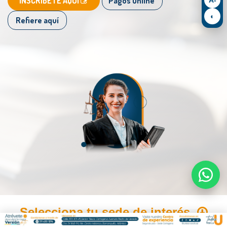
​INSCRÍBETE AQUÍ
Pagos Online
◐
Refiere aquí
Selecciona tu sede de interés