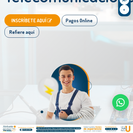
◐
​
​INSCRÍBETE AQUÍ
Pagos Online
Refiere aquí