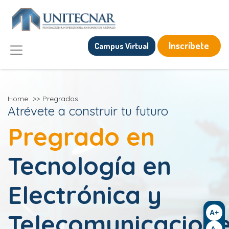
Inscríbete
Campus Virtual
Home
>>
Pregrados
Atrévete a construir tu futuro
Pregrado en
Tecnología en
Electrónica y
A+
Telecomunicacion
A-