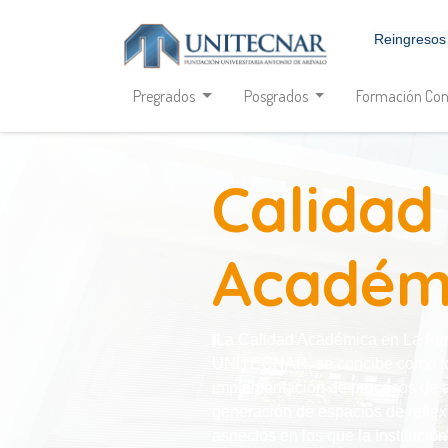
Reingresos
Pregrados
Posgrados
Formación Con
Calidad
Académ
La Calidad Académica en La Fund
UNITECNAR, se concibe como to
implementación de procesos de a
generación de espacios de reflexi
aspectos en los que la Institució