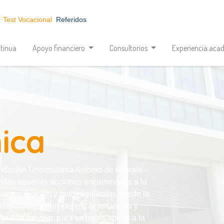
Test Vocacional
Referidos
tinua
Apoyo financiero
Consultorios
Experiencia aca
ica
ación Universitaria Antonio de Arévalo –
das aquellas acciones encaminadas a la
utoevaluación y autorregulación, desde la
ón que permitan identificar fortalezas y
n pueda mejorar, para un mejor aporte a la