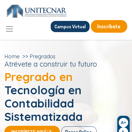
Inscríbete
Campus Virtual
Home
>>
Pregrados
Atrévete a construir tu futuro
Pregrado en
Tecnología en
Contabilidad
Sistematizada
A+
​
​INSCRÍBETE AQUÍ
Pagos Online
A-