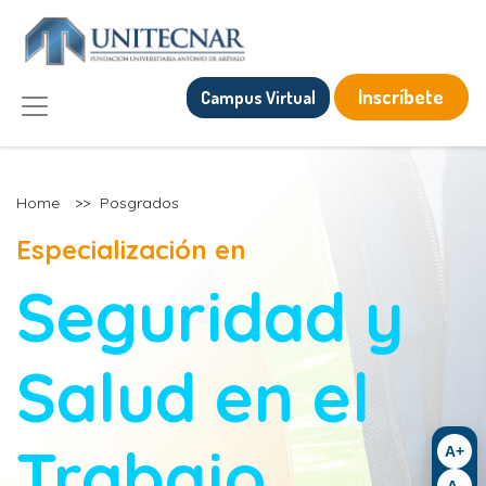
Inscríbete
Campus Virtual
Home
>>
Posgrados
Especialización en
Seguridad y
Salud en el
Trabajo
A+
A-