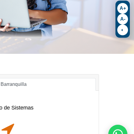
A+
A-
◐
Barranquilla
ro de Sistemas