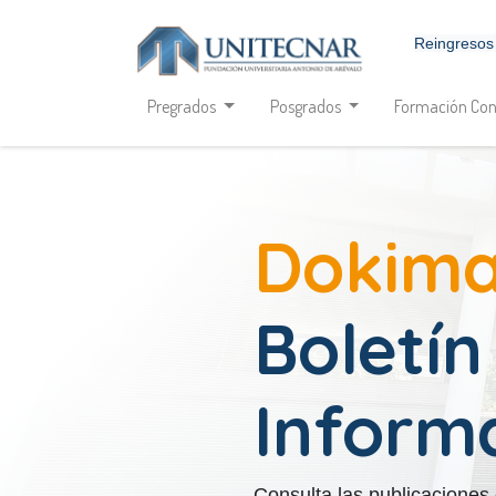
Reingresos
Pregrados
Posgrados
Formación Con
Dokima
Boletín
Inform
Consulta las publicaciones