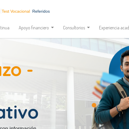
Test Vocacional
Referidos
tinua
Apoyo financiero
Consultorios
Experiencia aca
zo -
ativo
 con información,