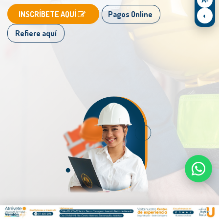
​
​INSCRÍBETE AQUÍ
Pagos Online
◐
Refiere aquí