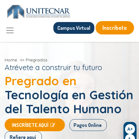
Inscríbete
Campus Virtual
Home
>>
Pregrados
Atrévete a construir tu futuro
Pregrado en
Tecnología en Gestión
del Talento Humano
​
​INSCRÍBETE AQUÍ
Pagos Online
A+
Refiere aquí
A-