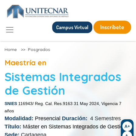
Inscríbete
Campus Virtual
Home
>>
Posgrados
Maestría en
Sistemas Integrados
de Gestión
SNIES
116943/ Reg. Cal. Res.9163 31 May 2024, Vigencia 7
años
Modalidad:
Presencial
Duración:
4 Semestres
Título:
M
áster en Sistemas Integrados de Gestión
A+
Sede:
Cartagena
A-